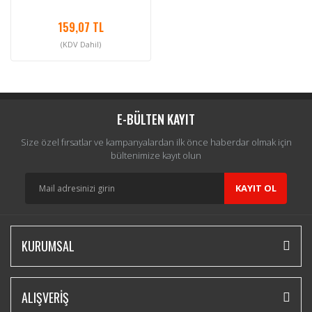
159,07 TL
(KDV Dahil)
E-BÜLTEN KAYIT
Size özel fırsatlar ve kampanyalardan ilk önce haberdar olmak için
bültenimize kayıt olun
KAYIT OL
KURUMSAL
ALIŞVERİŞ