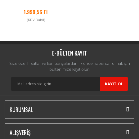
1.999,56 TL
(KDV Dahil)
E-BÜLTEN KAYIT
Size özel fırsatlar ve kampanyalardan ilk önce haberdar olmak için
bültenimize kayıt olun
KAYIT OL
KURUMSAL
ALIŞVERİŞ