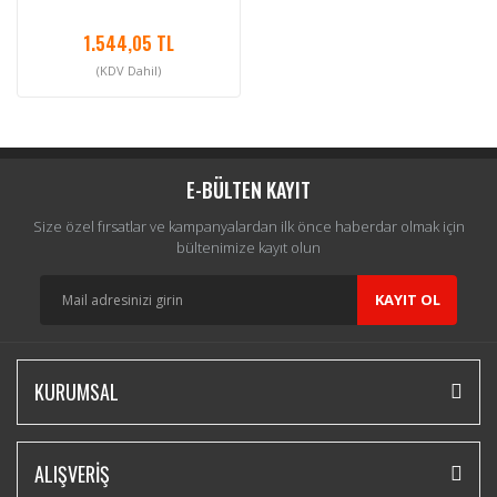
1.544,05 TL
(KDV Dahil)
E-BÜLTEN KAYIT
Size özel fırsatlar ve kampanyalardan ilk önce haberdar olmak için
bültenimize kayıt olun
KAYIT OL
KURUMSAL
ALIŞVERİŞ