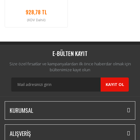
928,78 TL
(KDV Dahil)
E-BÜLTEN KAYIT
Size özel fırsatlar ve kampanyalardan ilk önce haberdar olmak için
bültenimize kayıt olun
KAYIT OL
KURUMSAL
ALIŞVERİŞ