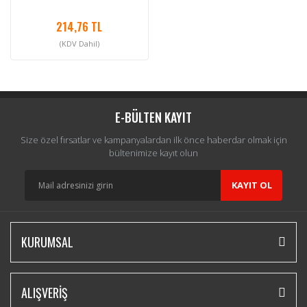
214,76 TL
(KDV Dahil)
E-BÜLTEN KAYIT
Size özel fırsatlar ve kampanyalardan ilk önce haberdar olmak için
bültenimize kayıt olun
KAYIT OL
KURUMSAL
ALIŞVERİŞ