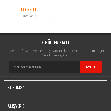
177,53 TL
(KDV Dahil)
E-BÜLTEN KAYIT
Size özel fırsatlar ve kampanyalardan ilk önce haberdar olmak için
bültenimize kayıt olun
KAYIT OL
KURUMSAL
ALIŞVERİŞ