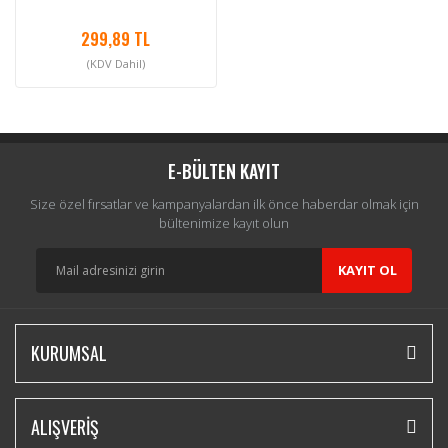
299,89 TL
(KDV Dahil)
E-BÜLTEN KAYIT
Size özel fırsatlar ve kampanyalardan ilk önce haberdar olmak için
bültenimize kayıt olun
KAYIT OL
KURUMSAL
ALIŞVERİŞ