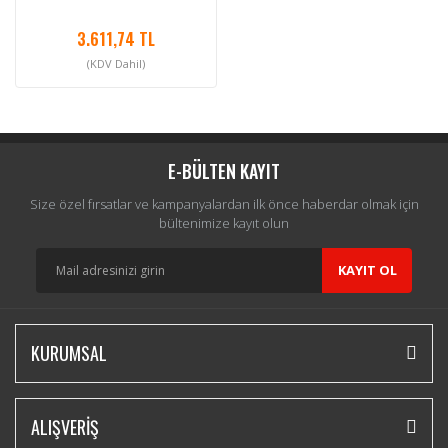
3.611,74 TL
(KDV Dahil)
E-BÜLTEN KAYIT
Size özel fırsatlar ve kampanyalardan ilk önce haberdar olmak için
bültenimize kayıt olun
KAYIT OL
KURUMSAL
ALIŞVERİŞ