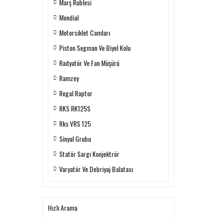
Marş Rublesi
Mondial
Motorsiklet Camları
Piston Segman Ve Biyel Kolu
Radyatör Ve Fan Müşürü
Ramzey
Regal Raptor
RKS RK125S
Rks VRS 125
Sinyal Grubu
Statör Sargı Konjektrör
Varyatör Ve Debriyaj Balatası
Hızlı Arama