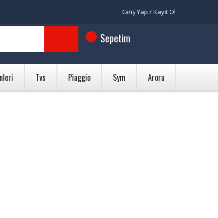
Giriş Yap / Kayıt Ol
Sepetim
nleri
Tvs
Piaggio
Sym
Arora