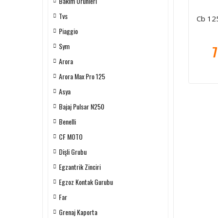
Bakım Ürünleri
Tvs
Cb 125
Piaggio
Sym
7
Arora
Arora Max Pro 125
Asya
Bajaj Pulsar N250
Benelli
CF MOTO
Dişli Grubu
Egzantrik Zinciri
Egzoz Kontak Gurubu
Far
Grenaj Kaporta