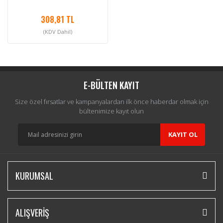
308,81 TL
(KDV Dahil)
E-BÜLTEN KAYIT
Size özel fırsatlar ve kampanyalardan ilk önce haberdar olmak için
bültenimize kayıt olun
KAYIT OL
KURUMSAL
ALIŞVERİŞ