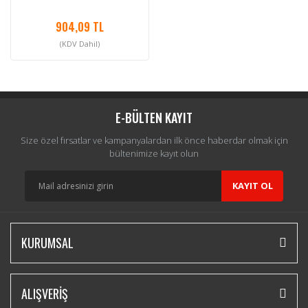
904,09 TL
(KDV Dahil)
E-BÜLTEN KAYIT
Size özel fırsatlar ve kampanyalardan ilk önce haberdar olmak için
bültenimize kayıt olun
KAYIT OL
KURUMSAL
ALIŞVERİŞ