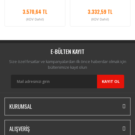
3.570,64 TL
3.332,59 TL
(KDV Dahil)
(KDV Dahil)
E-BÜLTEN KAYIT
Size özel fırsatlar ve kampanyalardan ilk önce haberdar olmak için
bültenimize kayıt olun
KAYIT OL
KURUMSAL
ALIŞVERİŞ