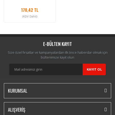
170,42 TL
(KDV Dahil)
E-BÜLTEN KAYIT
Size özel fırsatlar ve kampanyalardan ilk önce haberdar olmak için
bültenimize kayıt olun
KAYIT OL
KURUMSAL
ALIŞVERİŞ