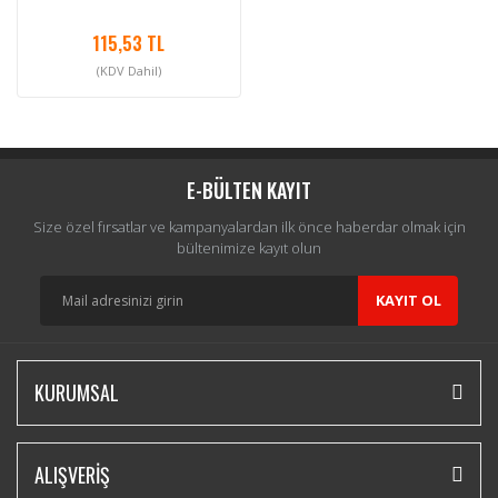
115,53 TL
(KDV Dahil)
E-BÜLTEN KAYIT
Size özel fırsatlar ve kampanyalardan ilk önce haberdar olmak için
bültenimize kayıt olun
KAYIT OL
KURUMSAL
ALIŞVERİŞ