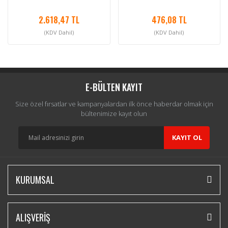
2.618,47 TL
476,08 TL
(KDV Dahil)
(KDV Dahil)
E-BÜLTEN KAYIT
Size özel fırsatlar ve kampanyalardan ilk önce haberdar olmak için
bültenimize kayıt olun
KAYIT OL
KURUMSAL
ALIŞVERİŞ