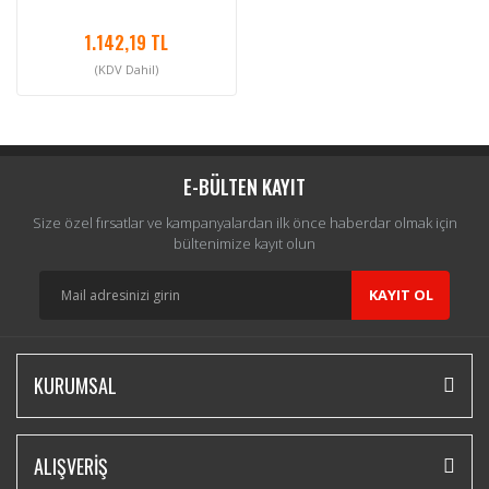
1.142,19 TL
(KDV Dahil)
E-BÜLTEN KAYIT
Size özel fırsatlar ve kampanyalardan ilk önce haberdar olmak için
bültenimize kayıt olun
KAYIT OL
KURUMSAL
ALIŞVERİŞ