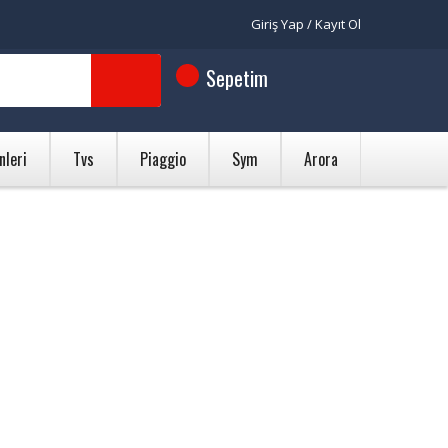
Giriş Yap / Kayıt Ol
Sepetim
nleri
Tvs
Piaggio
Sym
Arora