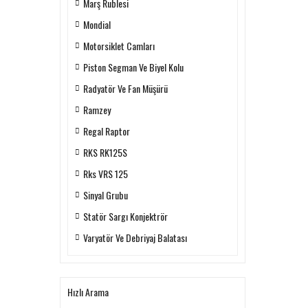
Marş Rublesi
Mondial
Motorsiklet Camları
Piston Segman Ve Biyel Kolu
Radyatör Ve Fan Müşürü
Ramzey
Regal Raptor
RKS RK125S
Rks VRS 125
Sinyal Grubu
Statör Sargı Konjektrör
Varyatör Ve Debriyaj Balatası
Hızlı Arama