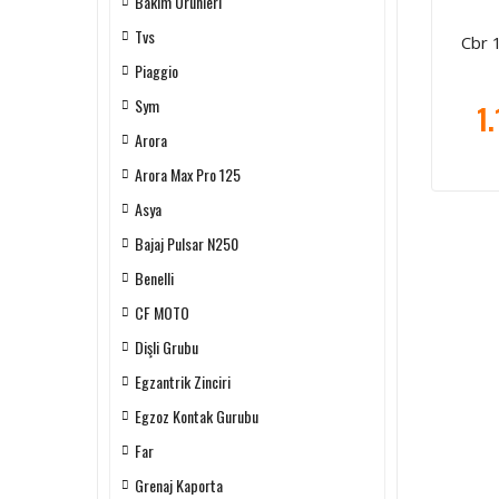
Bakım Ürünleri
Tvs
Cbr 
Piaggio
Sym
1
Arora
Arora Max Pro 125
Asya
Bajaj Pulsar N250
Benelli
CF MOTO
Dişli Grubu
Egzantrik Zinciri
Egzoz Kontak Gurubu
Far
Grenaj Kaporta