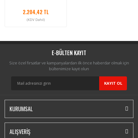
2.204,42 TL
(KDV Dahil)
E-BÜLTEN KAYIT
Size özel fırsatlar ve kampanyalardan ilk önce haberdar olmak için
bültenimize kayıt olun
KAYIT OL
KURUMSAL
ALIŞVERİŞ