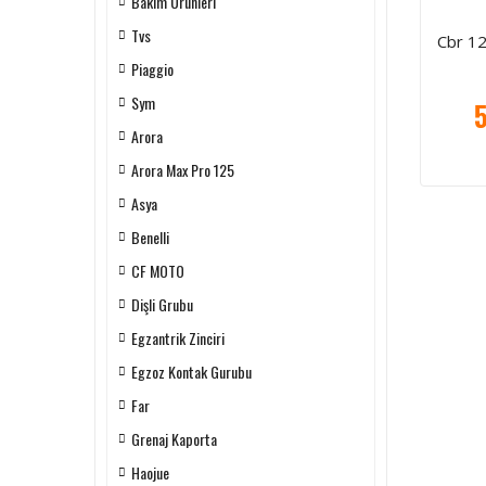
Bakım Ürünleri
Tvs
Cbr 12
Piaggio
Sym
5
Arora
Arora Max Pro 125
Asya
Benelli
CF MOTO
Dişli Grubu
Egzantrik Zinciri
Egzoz Kontak Gurubu
Far
Grenaj Kaporta
Haojue