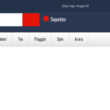
Giriş Yap / Kayıt Ol
Sepetim
nleri
Tvs
Piaggio
Sym
Arora