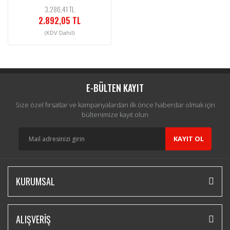
3.286,41 TL
2.892,05 TL
(KDV Dahil)
E-BÜLTEN KAYIT
Size özel fırsatlar ve kampanyalardan ilk önce haberdar olmak için
bültenimize kayıt olun
KAYIT OL
KURUMSAL
ALIŞVERİŞ