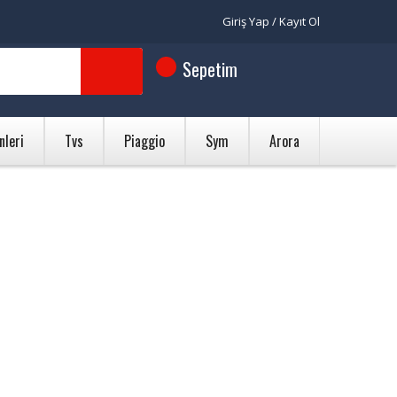
Giriş Yap / Kayıt Ol
Sepetim
nleri
Tvs
Piaggio
Sym
Arora