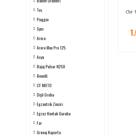
Bakım Ürünleri
Tvs
Cbr 
Piaggio
Sym
1
Arora
Arora Max Pro 125
Asya
Bajaj Pulsar N250
Benelli
CF MOTO
Dişli Grubu
Egzantrik Zinciri
Egzoz Kontak Gurubu
Far
Grenaj Kaporta