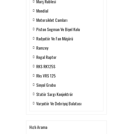
Marş Rublesi
Mondial
Motorsiklet Camları
Piston Segman Ve Biyel Kolu
Radyatör Ve Fan Müşürü
Ramzey
Regal Raptor
RKS RK125S
Rks VRS 125
Sinyal Grubu
Statör Sargı Konjektrör
Varyatör Ve Debriyaj Balatası
Hızlı Arama