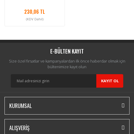
230,06 TL
(KDV Dahil)
E-BÜLTEN KAYIT
Size özel fırsatlar ve kampanyalardan ilk önce haberdar olmak için
bültenimize kayıt olun
KAYIT OL
KURUMSAL
ALIŞVERİŞ