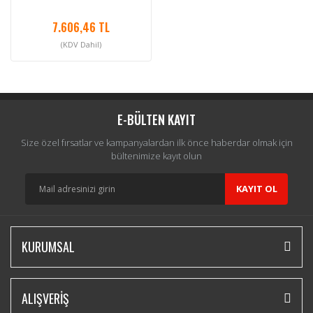
7.606,46 TL
(KDV Dahil)
E-BÜLTEN KAYIT
Size özel fırsatlar ve kampanyalardan ilk önce haberdar olmak için
bültenimize kayıt olun
KAYIT OL
KURUMSAL
ALIŞVERİŞ