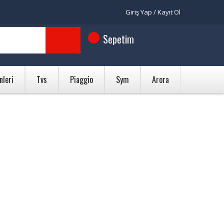
Giriş Yap / Kayıt Ol
Sepetim
nleri
Tvs
Piaggio
Sym
Arora