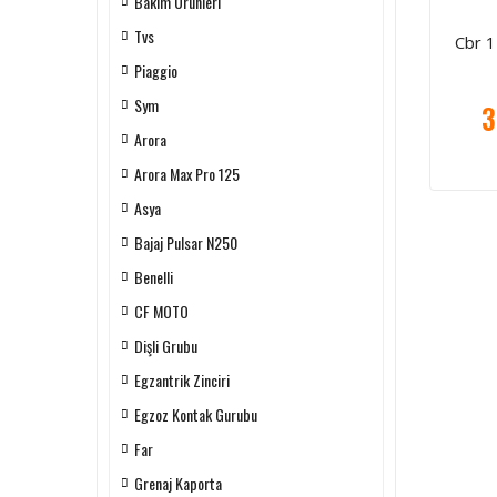
Bakım Ürünleri
Tvs
Cbr 12
Piaggio
Sym
3
Arora
Arora Max Pro 125
Asya
Bajaj Pulsar N250
Benelli
CF MOTO
Dişli Grubu
Egzantrik Zinciri
Egzoz Kontak Gurubu
Far
Grenaj Kaporta