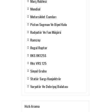
Marş Rublesi
Mondial
Motorsiklet Camları
Piston Segman Ve Biyel Kolu
Radyatör Ve Fan Müşürü
Ramzey
Regal Raptor
RKS RK125S
Rks VRS 125
Sinyal Grubu
Statör Sargı Konjektrör
Varyatör Ve Debriyaj Balatası
Hızlı Arama