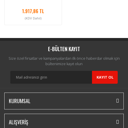
1.917,86 TL
(KDV Dahil)
E-BÜLTEN KAYIT
Size özel fırsatlar ve kampanyalardan ilk önce haberdar olmak için
bültenimize kayıt olun
KAYIT OL
KURUMSAL
ALIŞVERİŞ