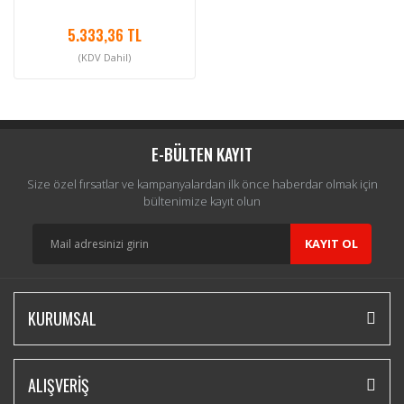
5.333,36 TL
(KDV Dahil)
E-BÜLTEN KAYIT
Size özel fırsatlar ve kampanyalardan ilk önce haberdar olmak için
bültenimize kayıt olun
KAYIT OL
KURUMSAL
ALIŞVERİŞ