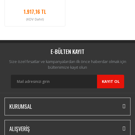
1.917,16 TL
(KDV Dahil)
E-BÜLTEN KAYIT
Size özel fırsatlar ve kampanyalardan ilk önce haberdar olmak için
bültenimize kayıt olun
KAYIT OL
KURUMSAL
ALIŞVERİŞ