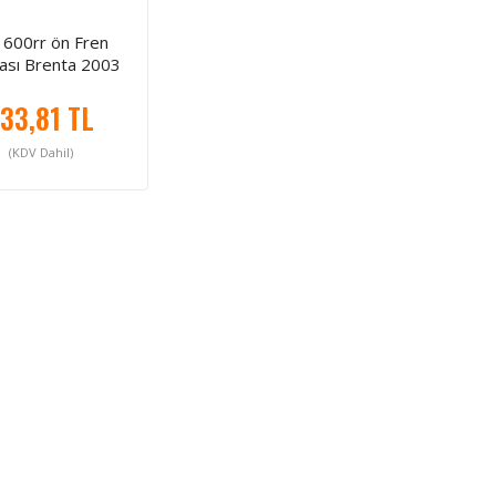
 600rr ön Fren
tası Brenta 2003
2006 Adet
33,81 TL
(KDV Dahil)