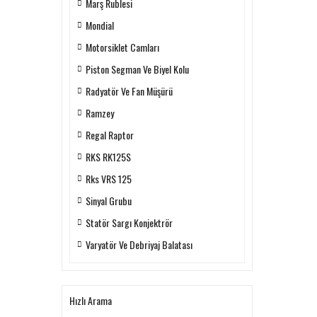
Marş Rublesi
Mondial
Motorsiklet Camları
Piston Segman Ve Biyel Kolu
Radyatör Ve Fan Müşürü
Ramzey
Regal Raptor
RKS RK125S
Rks VRS 125
Sinyal Grubu
Statör Sargı Konjektrör
Varyatör Ve Debriyaj Balatası
Hızlı Arama