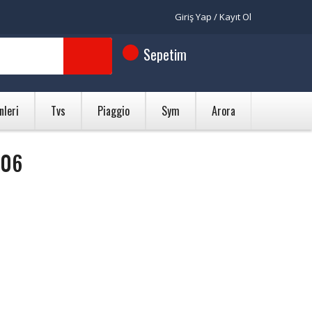
Giriş Yap / Kayıt Ol
Sepetim
nleri
Tvs
Piaggio
Sym
Arora
006