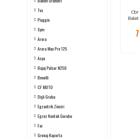
Bakım Ürünleri
Tvs
Cbr
Bala
Piaggio
Sym
7
Arora
Arora Max Pro 125
Asya
Bajaj Pulsar N250
Benelli
CF MOTO
Dişli Grubu
Egzantrik Zinciri
Egzoz Kontak Gurubu
Far
Grenaj Kaporta