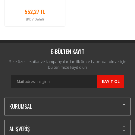
552,27 TL
(KDV Dahil)
E-BÜLTEN KAYIT
Size özel fırsatlar ve kampanyalardan ilk önce haberdar olmak için
bültenimize kayıt olun
KAYIT OL
KURUMSAL
ALIŞVERİŞ