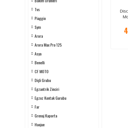
Bakım Ürünleri
Tvs
Dis
Mo
Piaggio
Sym
4
Arora
Arora Max Pro 125
Asya
Benelli
CF MOTO
Dişli Grubu
Egzantrik Zinciri
Egzoz Kontak Gurubu
Far
Grenaj Kaporta
Haojue