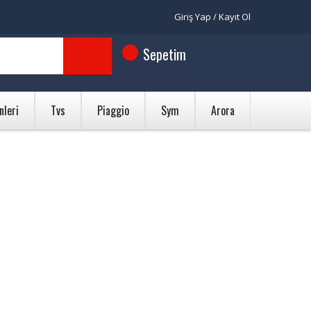
Giriş Yap / Kayıt Ol
Sepetim
nleri
Tvs
Piaggio
Sym
Arora