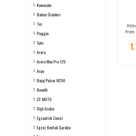
Kawasakı
Bakım Ürünleri
Tvs
Ktm
Fren 
Piaggio
Sym
1
Arora
Arora Max Pro 125
Asya
Bajaj Pulsar N250
Benelli
CF MOTO
Dişli Grubu
Egzantrik Zinciri
Egzoz Kontak Gurubu