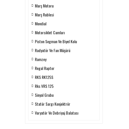
Marş Motoru
Marş Rublesi
Mondial
Motorsiklet Camları
Piston Segman Ve Biyel Kolu
Radyatör Ve Fan Müşürü
Ramzey
Regal Raptor
RKS RK125S
Rks VRS 125
Sinyal Grubu
Statör Sargı Konjektrör
Varyatör Ve Debriyaj Balatası