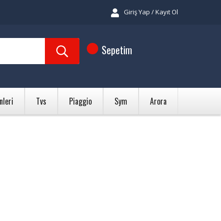
Giriş Yap / Kayıt Ol
Sepetim
nleri
Tvs
Piaggio
Sym
Arora