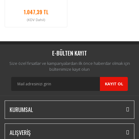
1.047,39 TL
(KDV Dahil)
E-BÜLTEN KAYIT
Size özel fırsatlar ve kampanyalardan ilk önce haberdar olmak için
bültenimize kayıt olun
KAYIT OL
KURUMSAL
ALIŞVERİŞ