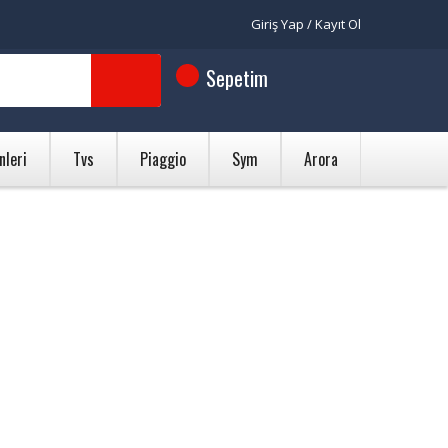
Giriş Yap / Kayıt Ol
Sepetim
nleri
Tvs
Piaggio
Sym
Arora