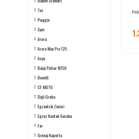
Bakım Ürünleri
Tvs
Fid
Piaggio
Sym
1.
Arora
Arora Max Pro 125
Asya
Bajaj Pulsar N250
Benelli
CF MOTO
Dişli Grubu
Egzantrik Zinciri
Egzoz Kontak Gurubu
Far
Grenaj Kaporta