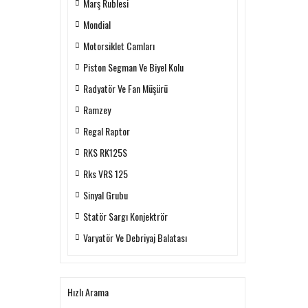
Marş Rublesi
Mondial
Motorsiklet Camları
Piston Segman Ve Biyel Kolu
Radyatör Ve Fan Müşürü
Ramzey
Regal Raptor
RKS RK125S
Rks VRS 125
Sinyal Grubu
Statör Sargı Konjektrör
Varyatör Ve Debriyaj Balatası
Hızlı Arama