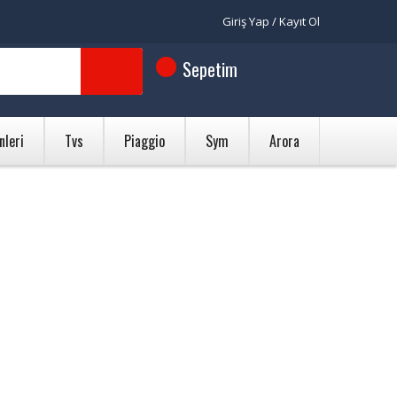
Giriş Yap / Kayıt Ol
Sepetim
nleri
Tvs
Piaggio
Sym
Arora