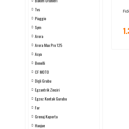
Bakım Ürünleri
Tvs
Fid
Piaggio
Sym
1.
Arora
Arora Max Pro 125
Asya
Benelli
CF MOTO
Dişli Grubu
Egzantrik Zinciri
Egzoz Kontak Gurubu
Far
Grenaj Kaporta
Haojue