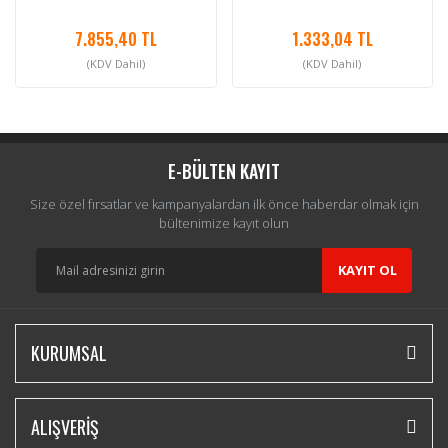
7.855,40 TL
1.333,04 TL
(KDV Dahil)
(KDV Dahil)
E-BÜLTEN KAYIT
Size özel fırsatlar ve kampanyalardan ilk önce haberdar olmak için
bültenimize kayıt olun
KAYIT OL
KURUMSAL
ALIŞVERİŞ