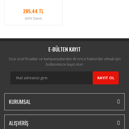
285,44 TL
(KDV Dahil)
E-BÜLTEN KAYIT
Size özel fırsatlar ve kampanyalardan ilk önce haberdar olmak için
bültenimize kayıt olun
KAYIT OL
KURUMSAL
ALIŞVERİŞ