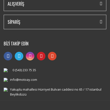
ALIŞVERİŞ
SİPARİŞ
BİZİ TAKİP EDİN
0 (543) 233 75 35
info@motoay.com
Yakuplu mahallesi Hürriyet Bulvarı caddesi no 65 / 17 istanbul
Beylikdüzü