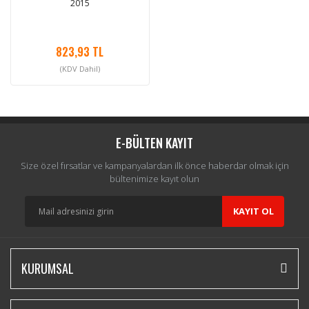
2015
823,93 TL
(KDV Dahil)
E-BÜLTEN KAYIT
Size özel fırsatlar ve kampanyalardan ilk önce haberdar olmak için
bültenimize kayıt olun
KAYIT OL
KURUMSAL