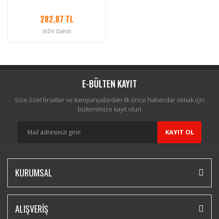
282,87 TL
(KDV Dahil)
E-BÜLTEN KAYIT
Size özel fırsatlar ve kampanyalardan ilk önce haberdar olmak için
bültenimize kayıt olun
KAYIT OL
KURUMSAL
ALIŞVERİŞ