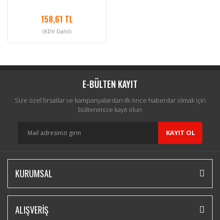
158,61 TL
(KDV Dahil)
E-BÜLTEN KAYIT
Size özel fırsatlar ve kampanyalardan ilk önce haberdar olmak için
bültenimize kayıt olun
KAYIT OL
KURUMSAL
ALIŞVERİŞ