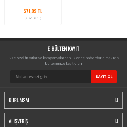
571,09 TL
(KDV Dahil)
E-BÜLTEN KAYIT
Size özel fırsatlar ve kampanyalardan ilk önce haberdar olmak için
bültenimize kayıt olun
KAYIT OL
KURUMSAL
ALIŞVERİŞ