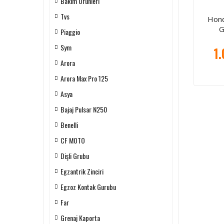
Bakım Ürünleri
Tvs
Hond
G
Piaggio
Sym
1.
Arora
Arora Max Pro 125
Asya
Bajaj Pulsar N250
Benelli
CF MOTO
Dişli Grubu
Egzantrik Zinciri
Egzoz Kontak Gurubu
Far
Grenaj Kaporta