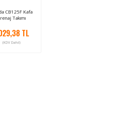
a CB125F Kafa
renaj Takımı
029,38 TL
(KDV Dahil)