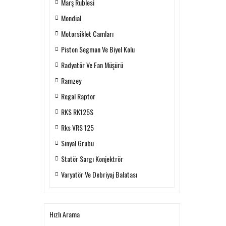
Marş Rublesi
Mondial
Motorsiklet Camları
Piston Segman Ve Biyel Kolu
Radyatör Ve Fan Müşürü
Ramzey
Regal Raptor
RKS RK125S
Rks VRS 125
Sinyal Grubu
Statör Sargı Konjektrör
Varyatör Ve Debriyaj Balatası
Hızlı Arama