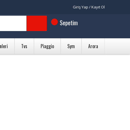
Giriş Yap / Kayıt Ol
Sepetim
nleri
Tvs
Piaggio
Sym
Arora