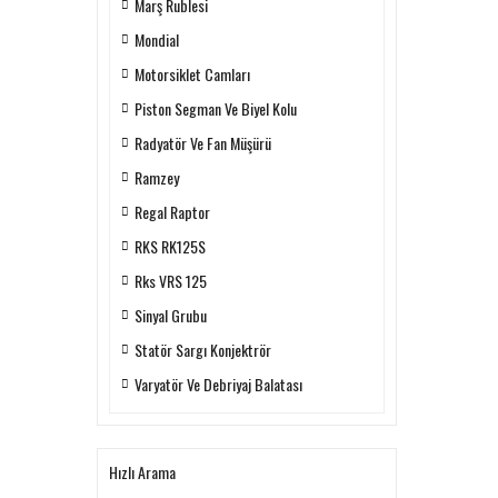
Marş Rublesi
Mondial
Motorsiklet Camları
Piston Segman Ve Biyel Kolu
Radyatör Ve Fan Müşürü
Ramzey
Regal Raptor
RKS RK125S
Rks VRS 125
Sinyal Grubu
Statör Sargı Konjektrör
Varyatör Ve Debriyaj Balatası
Hızlı Arama