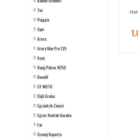
Bakım Ürünleri
Tvs
Hon
Piaggio
Sym
1.
Arora
Arora Max Pro 125
Asya
Bajaj Pulsar N250
Benelli
CF MOTO
Dişli Grubu
Egzantrik Zinciri
Egzoz Kontak Gurubu
Far
Grenaj Kaporta