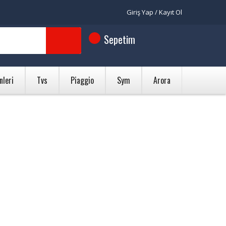
Giriş Yap / Kayıt Ol
Sepetim
nleri
Tvs
Piaggio
Sym
Arora