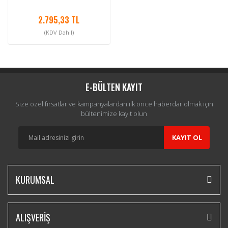
2.795,33 TL
(KDV Dahil)
E-BÜLTEN KAYIT
Size özel fırsatlar ve kampanyalardan ilk önce haberdar olmak için
bültenimize kayıt olun
KAYIT OL
KURUMSAL
ALIŞVERİŞ