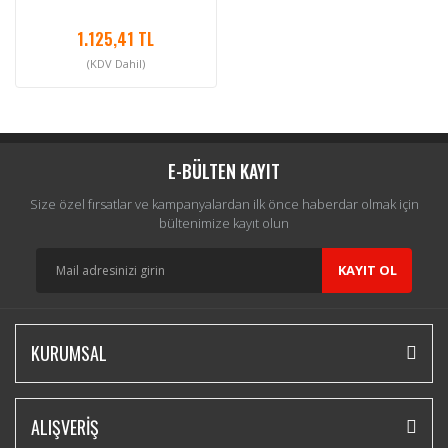
1.125,41 TL
(KDV Dahil)
E-BÜLTEN KAYIT
Size özel fırsatlar ve kampanyalardan ilk önce haberdar olmak için
bültenimize kayıt olun
KAYIT OL
KURUMSAL
ALIŞVERİŞ