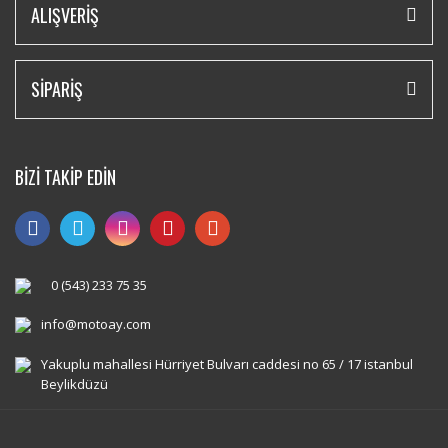
ALIŞVERİŞ
SİPARİŞ
BİZİ TAKİP EDİN
0 (543) 233 75 35
info@motoay.com
Yakuplu mahallesi Hürriyet Bulvarı caddesi no 65 / 17 istanbul
Beylikdüzü