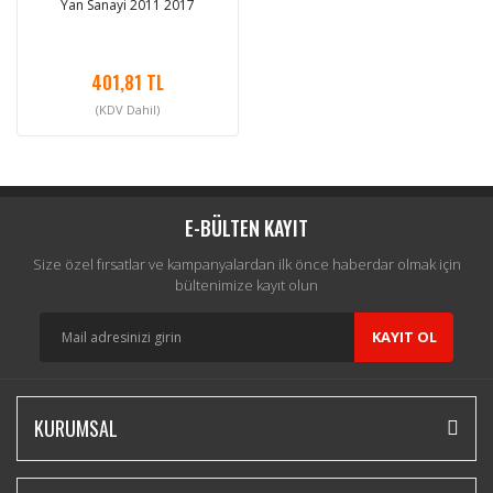
Yan Sanayi 2011 2017
401,81 TL
(KDV Dahil)
E-BÜLTEN KAYIT
Size özel fırsatlar ve kampanyalardan ilk önce haberdar olmak için
bültenimize kayıt olun
KAYIT OL
KURUMSAL