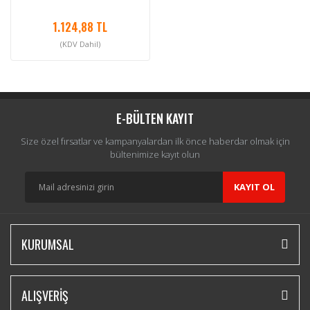
1.124,88 TL
(KDV Dahil)
E-BÜLTEN KAYIT
Size özel fırsatlar ve kampanyalardan ilk önce haberdar olmak için
bültenimize kayıt olun
KAYIT OL
KURUMSAL
ALIŞVERİŞ