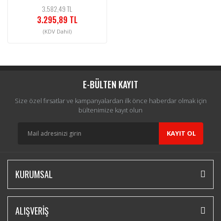
3.582,49 TL
3.295,89 TL
(KDV Dahil)
E-BÜLTEN KAYIT
Size özel fırsatlar ve kampanyalardan ilk önce haberdar olmak için
bültenimize kayıt olun
KAYIT OL
KURUMSAL
ALIŞVERİŞ