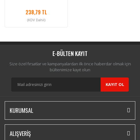
238,79 TL
(KDV Dahil)
E-BÜLTEN KAYIT
Size özel fırsatlar ve kampanyalardan ilk önce haberdar olmak için
bültenimize kayıt olun
KAYIT OL
KURUMSAL
ALIŞVERİŞ