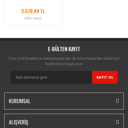
2.570,49 TL
(KDV Dahil)
E-BÜLTEN KAYIT
Size özel fırsatlar ve kampanyalardan ilk önce haberdar olmak için
bültenimize kayıt olun
KAYIT OL
KURUMSAL
ALIŞVERİŞ