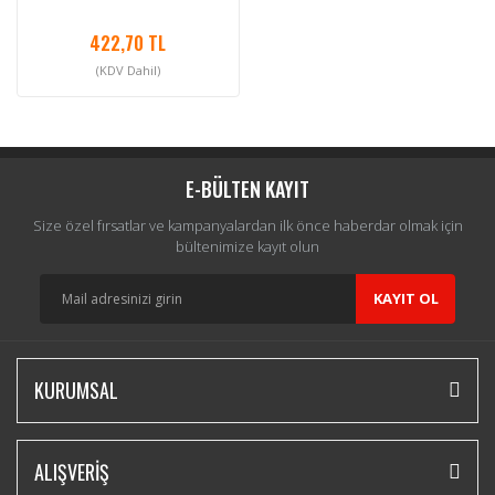
422,70 TL
(KDV Dahil)
E-BÜLTEN KAYIT
Size özel fırsatlar ve kampanyalardan ilk önce haberdar olmak için
bültenimize kayıt olun
KAYIT OL
KURUMSAL
ALIŞVERİŞ